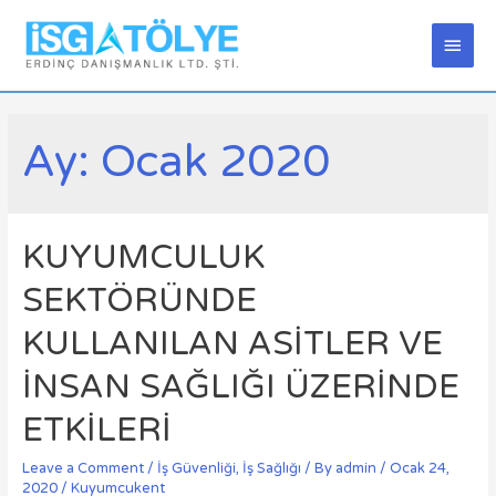
Main
Men
Ay:
Ocak 2020
KUYUMCULUK
SEKTÖRÜNDE
KULLANILAN ASİTLER VE
İNSAN SAĞLIĞI ÜZERİNDE
ETKİLERİ
Leave a Comment
/
İş Güvenliği
,
İş Sağlığı
/ By
admin
/
Ocak 24,
2020
/
Kuyumcukent