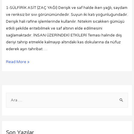
1-SÜLFİRİK ASİT (ZAÇ YAĞI) Derişik ve saf halde iken yağlı, saydam
ve renksiz bir sıvı görünümündedir. Suyun iki katı yoğunluğundadır.
Derişik hali rafine işlemlerinde kullanılır. Nitekim sıcakken gümüşü
etkili şekilde eritebilmek ve saf altının elde edilmesini
sağlamaktadır. İNSAN ÜZERİNDEKİ ETKİLERİ Teması halinde dıiş
deriyi tahrip etmekle kalmayıp altındaki kas dokularına da nüfuz
ederek aşırı tahribat …
KUYUMCULUK
Read More »
SEKTÖRÜNDE
KULLANILAN
ASİTLER
VE
A
İNSAN
SAĞLIĞI
r
ÜZERİNDE
a
ETKİLERİ
m
a
Son Yazılar
: