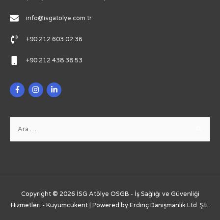
info@isgatolye.com.tr
+90 212 603 02 36
+90 212 438 38 53
Arama:
Copyright © 2026
İSG Atölye OSGB - İş Sağlığı ve Güvenliği
Hizmetleri - Kuyumcukent
| Powered by Erdinç Danışmanlık Ltd. Şti.