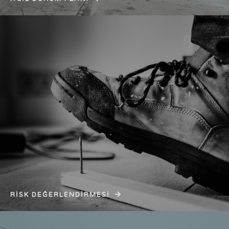
RİSK DEĞERLENDİRMESİ