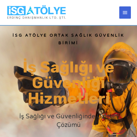
İSG ATÖLYE ORTAK SAĞLIK GÜVENLİK
BİRİMİ
İş Sağlığı ve
Güvenliği
Hizmetleri
İş Sağlığı ve Güvenliğinde Uzman
Çözümü