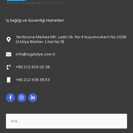
İş Sağlığı ve Güvenliği Hizmetleri
Yenibosna Merkez Mh. Ladin Sk. No:4 Kuyumcukent No:1038
(Atölye Blokları 1.Kat No:9)
info@isgatolye.com.tr
+90 212 603 02 36
+90 212 438 38 53